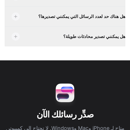
هل هناك حد لعدد الرسائل التي يمكنني تصديرها؟
هل يمكنني تصدير محادثات طويلة؟
صدِّر رسائلك الآن
متاح لـ iPhone وMac وWindows. لا تحتاج إلى كمبيوتر.