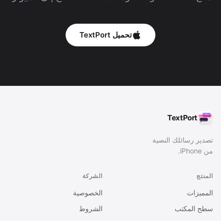
تحميل TextPort
TextPort
تصدير رسائلك النصية
من iPhone.
المنتج
الشركة
المميزات
الخصوصية
سطح المكتب
الشروط