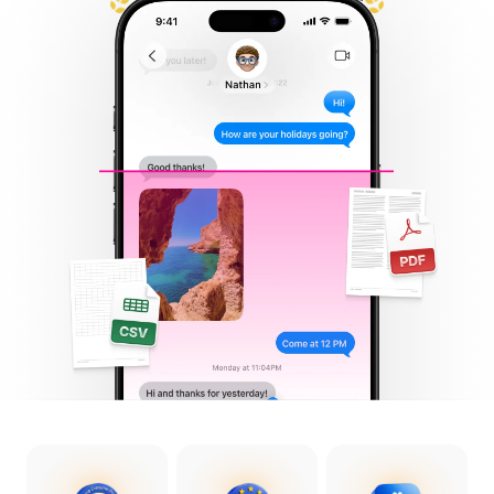
تقييم App Store
محادثات مُصدَّرة