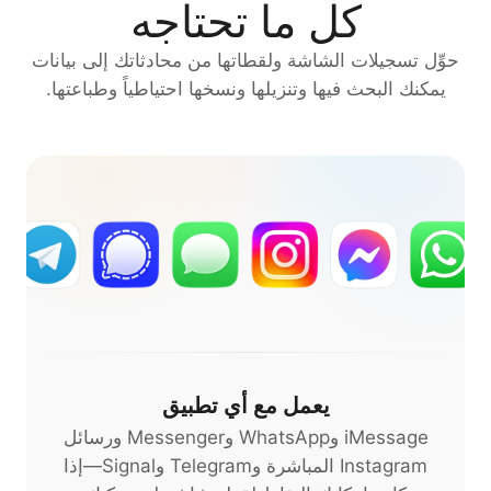
كل ما تحتاجه
حوِّل تسجيلات الشاشة ولقطاتها من محادثاتك إلى بيانات
يمكنك البحث فيها وتنزيلها ونسخها احتياطياً وطباعتها.
يعمل مع أي تطبيق
iMessage وWhatsApp وMessenger ورسائل
Instagram المباشرة وTelegram وSignal—إذا