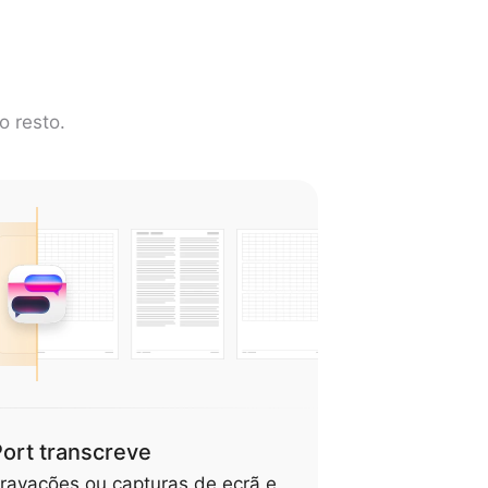
o resto.
ort transcreve
gravações ou capturas de ecrã e