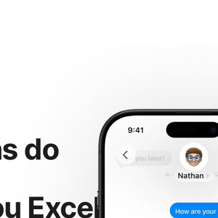
s do
ou Excel