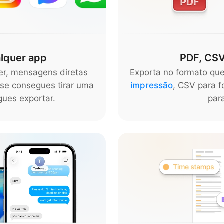
lquer app
PDF, CSV
r, mensagens diretas
Exporta no formato que
se consegues tirar uma
impressão
, CSV para f
gues exportar.
para