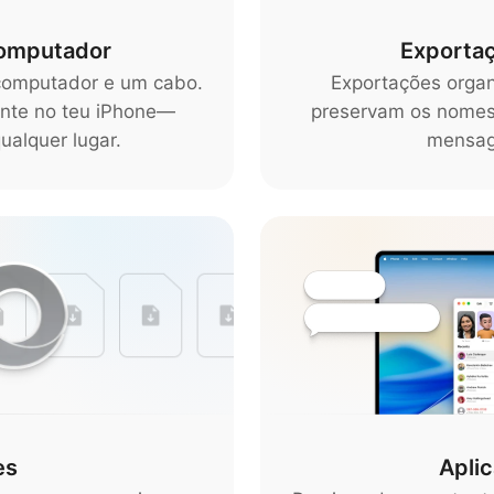
computador
Exportaç
computador e um cabo.
Exportações orga
ente no teu iPhone—
preservam os nomes
ualquer lugar.
mensag
es
Apli