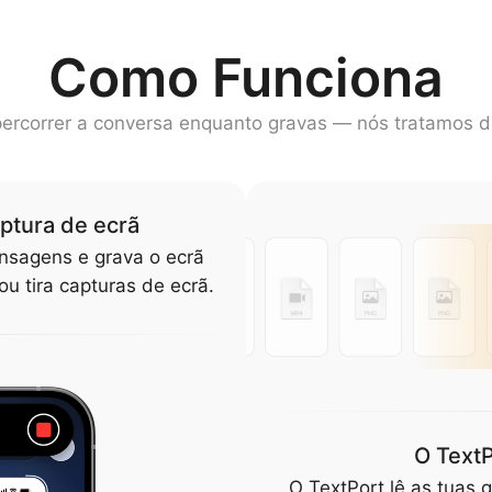
Como Funciona
ercorrer a conversa enquanto gravas — nós tratamos d
aptura de ecrã
nsagens e grava o ecrã
u tira capturas de ecrã.
O TextP
O TextPort lê as tuas 